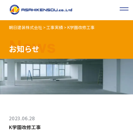
朝日建装株式会社
>
工事実績
>
K学園改修⼯事
News
お知らせ
2023.06.28
K学園改修⼯事