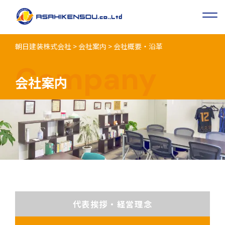
朝日建装株式会社
>
会社案内
>
会社概要・沿革
Company
会社案内
代表挨拶・経営理念