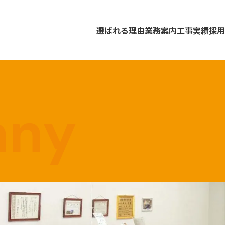
選ばれる理由
業務案内
工事実績
採用
any