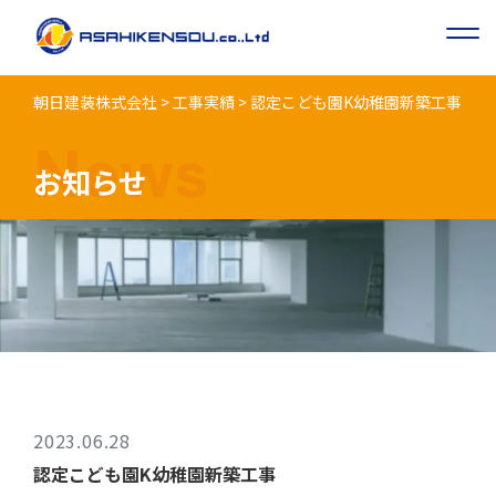
朝日建装株式会社
>
工事実績
>
認定こども園K幼稚園新築⼯事
News
お知らせ
2023.06.28
認定こども園K幼稚園新築⼯事