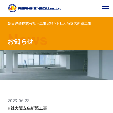
朝日建装株式会社
>
工事実績
>
H社⼤阪⽀店新築⼯事
News
お知らせ
2023.06.28
H社⼤阪⽀店新築⼯事